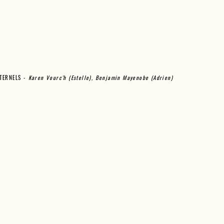
ÉTERNELS -
Karen Vourc'h (Estelle),
Benjamin Mayenobe (Adri
en)