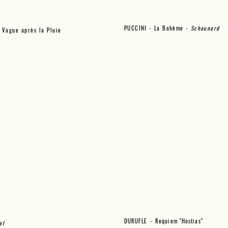
PUCCINI - La Bohème -
Schaunard
 Vague après la Pluie
DURUFLE - Requiem "Hostias"
al