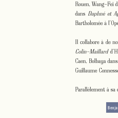
Rouen, Wang-Fei da
dans
Daphné et Ap
Bartholomée à l’Op
Il collabore à de 
Colin-Maillard
d’H
Caen, Bolbaya dan
Guillaume Connesso
Parallèlement à sa
Benj