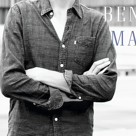
BE
MA