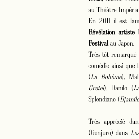
au Théâtre Impéria
En 2011 il est la
Révélation artist
Festival
au Japon.
Très tôt remarqué 
comédie ainsi que l
(
La Bohème
), Mal
Gretel
), Danilo (
L
Splendiano (
Djamil
Très apprécié dan
(Genjuro) dans
Le