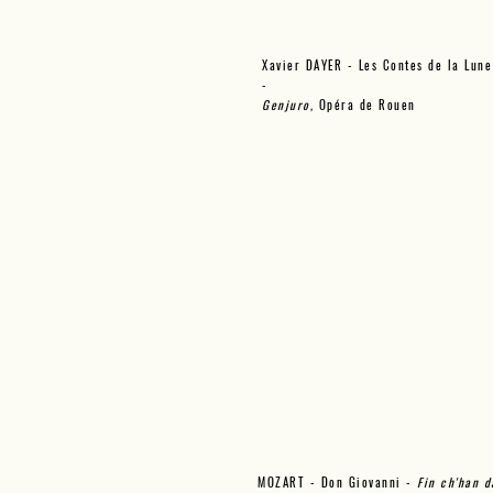
Xavier DAYER - Les Contes de la Lune
-
Genjuro,
Opéra de Rouen
MOZART - Don Giovanni -
Fin ch'han d