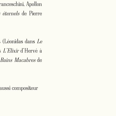
anceschini, Apollon
 éternels
de Pierre
es (Léonidas dans
Le
ns
L’Elixir
d’Hervé à
 Bains Macabres
de
 aussi compositeur