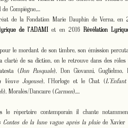
l de Compiègne,…
uréat de la Fondation Marie Dauphin de Verna, en
e lyrique de l’ADAMI
et en 2016
Révélation Lyriqu
pour le mordant de son timbre, son émission percuta
a clarté de sa diction, on le retrouve dans des rôle
atesta (
Don Pasquale
), Don Giovanni, Guglielmo, 
a Veuve Joyeuse
), l’Horloge et le Chat (
L’Enfant
eh
), Moralès/Dancaïre (
Carmen
),…
s le répertoire contemporain il chante notamment
s Contes de la lune vague après la pluie
de Xavier